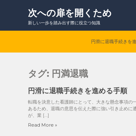
Skip
to
次への扉を開くため
content
新しい一歩を踏み出す際に役立つ知識
円滑に退職手続きを
タグ:
円満退職
円滑に退職手続きを進める手順
転職を決意した看護師にとって、大きな懸念事項の
あるため、退職の意思を伝えた際に強い引き止めに遭
が、業 […]
Read More »